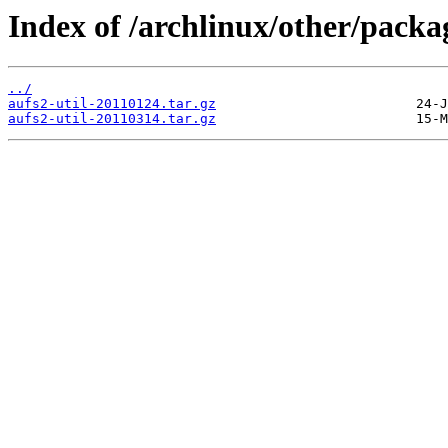
Index of /archlinux/other/packag
../
aufs2-util-20110124.tar.gz
aufs2-util-20110314.tar.gz