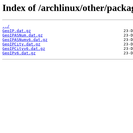
Index of /archlinux/other/packa
../
GeoIP.dat.gz
GeoIPASNum.dat.gz
GeoIPASNumv6.dat.gz
GeoIPCity.dat.gz
GeoIPCityv6.dat.gz
GeoIPv6.dat.gz