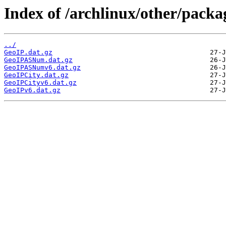
Index of /archlinux/other/packa
../
GeoIP.dat.gz
GeoIPASNum.dat.gz
GeoIPASNumv6.dat.gz
GeoIPCity.dat.gz
GeoIPCityv6.dat.gz
GeoIPv6.dat.gz