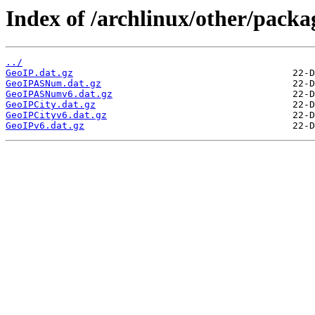
Index of /archlinux/other/packa
../
GeoIP.dat.gz
GeoIPASNum.dat.gz
GeoIPASNumv6.dat.gz
GeoIPCity.dat.gz
GeoIPCityv6.dat.gz
GeoIPv6.dat.gz